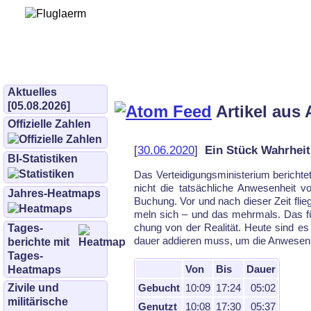
Bürgerinitiative 
und Umwe
bifluglaerm.de
–
bifluglärm
Aktuelles
[05.08.2026]
Artikel aus 
Offizielle Zahlen
[
30.06.2020
]
Ein Stück Wahrheit,
BI-Statistiken
Das Ver­tei­di­gungs­mi­nis­te­ri­um be­rich­t
nicht die tat­säch­li­che An­we­sen­heit
Jahres-Heatmaps
Bu­chung. Vor und nach die­ser Zeit flie­
meln sich – und das mehr­mals. Das führ
chung von der Rea­li­tät. Heu­te sind 
Tages­
dau­er ad­die­ren muss, um die An­we­sen­h
berichte mit
Tages-
Von
Bis
Dauer
Heatmaps
Gebucht
10:09
17:24
05:02
Zivile und
militärische
Genutzt
10:08
17:30
05:37