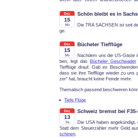
Schön bleibt es in Sach
Dez
15
Die TRA SACH­SEN ist seit dem 
Mo
ge.
Bücheler Tiefflüge
Dez
15
Nach­dem uns die US-Gäs­te in d
Mo
ben, legt das
Bü­che­ler Ge­schwa­der
Tief­flüge drauf. Gab es Be­schwer­den a
dass sie ih­re Tief­flü­ge wie­der zu un
zer“ hat, braucht kei­ne Fein­de mehr.
The­ma­tisch pas­send be­schwe­ren könn
Tiefe Flüge
Schweiz bremst bei F35-
Dez
13
Die USA ha­ben an­gekün­digt, 
Sa
Statt dem Steu­er­zah­ler mehr Geld au
schi­nen
.