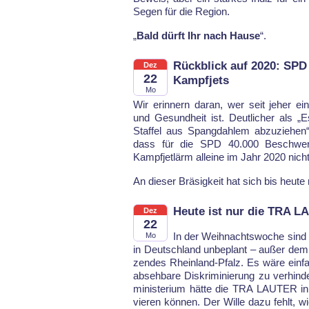
Se­gen für die Re­gi­on.
„
Bald dürft Ihr nach Hause
“.
Rückblick auf 2020: SPD
Dez
22
Kampfjets
Mo
Wir er­in­nern dar­an, wer seit je­her ein 
und Ge­sund­heit ist. Deut­li­cher als 
Staf­fel aus Spang­dah­lem ab­zu­zie­he
dass für die SPD 40.000 Be­schwer­d
Kampf­jet­lärm al­lei­ne im Jahr 2020 nich
An die­ser Brä­sig­keit hat sich bis heu­te
Heute ist nur die TRA L
Dez
22
In der Weih­nachts­wo­che sind a
Mo
in Deutsch­land un­be­plant – au­ßer dem
zen­des Rhein­land-Pfalz. Es wä­re ein­f
ab­seh­bare Dis­kri­mi­nie­rung zu ver­hin­
mi­nis­te­ri­um hätte die TRA LAU­TER in
vie­ren kön­nen. Der Wil­le da­zu fehlt, w