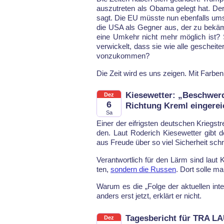
aus­zu­tre­ten als Oba­ma ge­legt hat. D
sagt. Die EU müss­te nun eben­falls um­s
die USA als Geg­ner aus, der zu bekämp­fe
ei­ne Um­kehr nicht mehr mög­lich ist? Si
ver­wi­ckelt, dass sie wie al­le ge­schei­t
von­zu­kom­men?
Die Zeit wird es uns zei­gen. Mit Far­ben
Kiesewetter: „Beschwerd
Dez
6
Richtung Kreml eingerei
Sa
Ei­ner der eif­rigs­ten deut­schen Kriegs­tre
den. Laut Ro­de­rich Kie­se­wet­ter gibt 
aus Freu­de über so viel Si­cher­heit sch
Verant­wort­lich für den Lärm sind laut K
ten,
son­dern die Rus­sen
. Dort sol­le m
Wa­rum es die „Fol­ge der ak­tu­el­len in­t
an­ders erst jetzt, er­klärt er nicht.
Tagesbericht für TRA LA
Dez