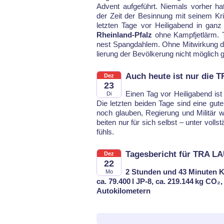
Ad­vent auf­ge­führt. Nie­mals vor­her h
der Zeit der Be­sin­nung mit sei­nem Kri
letz­ten Ta­ge vor Hei­lig­abend in ga
Rhein­land-Pfalz
oh­ne Kampf­jet­lärm.
nest Spang­dah­lem. Oh­ne Mit­wir­kung des
lie­rung der Be­völ­ke­rung nicht mög­lich 
Auch heute ist nur die 
Dez
23
Einen Tag vor Hei­ligabend is
Di
Die letz­ten bei­den Ta­ge sind ei­ne gu­t
noch glau­ben, Re­gie­rung und Mi­li­tär w
bei­ten nur für sich selbst – un­ter voll­
fühls.
Tagesbericht für TRA L
Dez
22
2 Stunden und 43 Minuten K
Mo
ca. 79.400 l JP-8, ca. 219.144 kg CO₂
Autokilometern