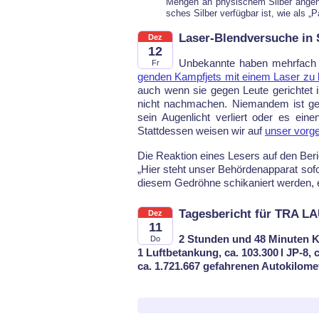
Men­gen an phy­si­schem Sil­ber an­ge­h
sches Sil­ber ver­füg­bar ist, wie als „Pa­
Laser-Blendversuche in
Dez
12
Un­be­kann­te ha­ben mehr­fach
Fr
gen­den Kampf­jets mit ei­nem La­ser zu 
auch wenn sie ge­gen Leu­te ge­rich­tet i
nicht nach­ma­chen. Nie­man­dem ist ge­h
sein Au­gen­licht ver­liert oder es eine
Statt­des­sen wei­sen wir auf
un­ser vor­g
Die Re­ak­ti­on ei­nes Le­sers auf den Be­ri
„Hier steht un­ser Behörden­ap­pa­rat so­f
die­sem Ge­dröh­ne schi­ka­niert wer­den, er
Tagesbericht für TRA L
Dez
11
2 Stunden und 48 Minuten K
Do
1 Luftbetankung, ca. 103.300 l JP-8, 
ca. 1.721.667 gefahrenen Autokilome