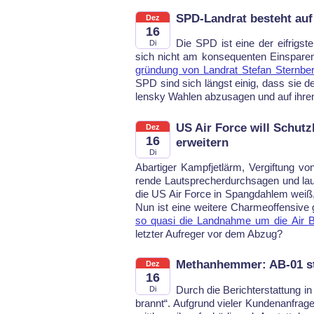
SPD-Landrat besteht auf
Dez
16
Die SPD ist ei­ne der eif­rigs­te
Di
sich nicht am kon­se­quen­ten Ein­spa­ren
grün­dung von Lan­drat Ste­fan Stern­be
SPD sind sich längst ei­nig, dass sie den
lens­ky Wah­len ab­zu­sa­gen und auf ih­r
US Air Force will Schut
Dez
16
erweitern
Di
Abar­ti­ger Kampf­jet­lärm, Ver­gif­tung 
ren­de Laut­spre­cher­durch­sa­gen und laut
die US Air For­ce in Spang­dah­lem wei
Nun ist ei­ne wei­te­re Charme­of­fen­si­ve
so qua­si die Land­nah­me um die Air Ba­
letz­ter Auf­re­ger vor dem Ab­zug?
Methanhemmer: AB-01 st
Dez
16
Durch die Be­richt­er­stat­tung in 
Di
brannt“. Auf­grund vie­ler Kun­den­an­fra­g