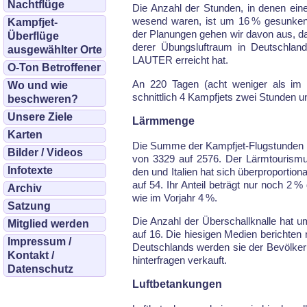
Nachtflüge
Die An­zahl der Stun­den, in de­nen ei­n
we­send wa­ren, ist um 16 % ge­sun­ke
Kampfjet-
der Pla­nun­gen ge­hen wir da­von aus, 
Überflüge
de­rer Übungs­luft­raum in Deutsch­la
ausgewählter Orte
LAU­TER er­reicht hat.
O-Ton Betroffener
An 220 Ta­gen (acht we­ni­ger als im V
Wo und wie
schnitt­lich 4 Kampf­jets zwei Stun­den un
beschweren?
Unsere Ziele
Lärmmenge
Karten
Die Sum­me der Kampf­jet-Flug­stun­den h
Bilder / Videos
von 3329 auf 2576. Der Lärm­tou­ris­mus
Infotexte
den und Ita­li­en hat sich über­pro­por­tio
auf 54. Ihr An­teil be­trägt nur noch 2 %
Archiv
wie im Vor­jahr 4 %.
Satzung
Die An­zahl der Über­schall­knal­le hat
Mitglied werden
auf 16. Die hie­si­gen Me­di­en be­rich­ten n
Impressum /
Deutsch­lands wer­den sie der Be­völ­ke­
Kontakt /
hin­ter­fra­gen ver­kauft.
Datenschutz
Luftbetankungen