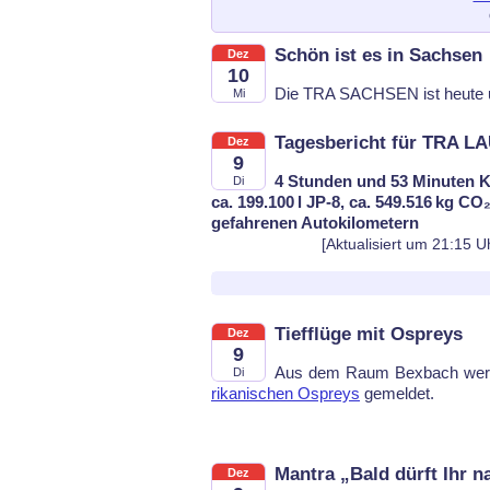
Schön ist es in Sachsen
Dez
10
Die TRA SACH­SEN ist heu­te un
Mi
Tagesbericht für TRA LA
Dez
9
4 Stunden und 53 Minuten K
Di
ca. 199.100 l JP-8, ca. 549.516 kg CO₂
gefahrenen Autokilometern
[Aktualisiert um 21:15 U
Tiefflüge mit Ospreys
Dez
9
Aus dem Raum Bex­bach wer
Di
ri­ka­ni­schen Ospreys
ge­mel­det.
Mantra „Bald dürft Ihr 
Dez