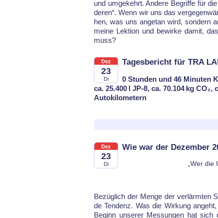
und um­ge­kehrt. An­de­re Be­grif­fe für 
de­ren“. Wenn wir uns das ver­ge­gen­wär
hen, was uns an­ge­tan wird, son­dern au
mei­ne Lek­ti­on und be­wir­ke da­mit, das
muss?
Tagesbericht für TRA LA
Dez
23
0 Stunden und 46 Minuten K
Di
ca. 25.400 l JP-8, ca. 70.104 kg CO₂,
Autokilometern
Wie war der Dezember 2
Dez
23
„Wer die 
Di
Be­züg­lich der Men­ge der ver­lärm­ten S
de Ten­denz. Was die Wir­kung an­geht, h
Be­ginn un­se­rer Mes­sun­gen hat sich da