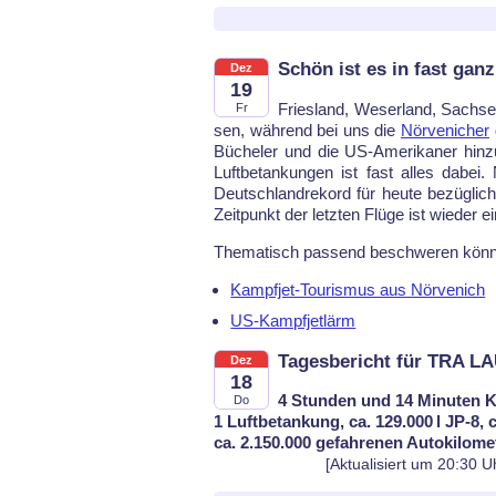
Schön ist es in fast gan
Dez
19
Fries­land, We­ser­land, Sach­se
Fr
sen, während bei uns die
Nör­ve­ni­cher
Büche­ler und die US-Ame­ri­ka­ner hin­
Luft­be­tan­kun­gen ist fast al­les da­bei
Deutsch­land­re­kord für heu­te be­züg­l
Zeit­punkt der letz­ten Flü­ge ist wie­der ei
The­ma­tisch pas­send be­schwe­ren könn
Kampfjet-Tourismus aus Nörvenich
US-Kampfjetlärm
Tagesbericht für TRA L
Dez
18
4 Stunden und 14 Minuten K
Do
1 Luftbetankung, ca. 129.000 l JP-8, 
ca. 2.150.000 gefahrenen Autokilome
[Aktualisiert um 20:30 U