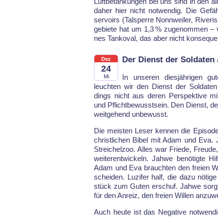
Luft­be­tan­kun­gen bei uns sind in den a
daher hier nicht notwendig. Die Ge­fähr­
ser­voirs (Tal­sper­re Nonn­wei­ler, Ri­ve­r
ge­bie­te hat um 1,3 % zu­ge­nom­men – 
nes Tank­oval, das aber nicht kon­se­quen
Der Dienst der Soldaten
Dez
24
In un­se­ren dies­jäh­ri­gen g
Mi
leuch­ten wir den Dienst der Sol­da­ten
dings nicht aus de­ren Per­spek­ti­ve m
und Pf­licht­be­wusst­sein. Den Dienst, d
weit­ge­hend un­be­wusst.
Die meis­ten Le­ser ken­nen die Epi­so­d
christ­li­chen Bi­bel mit Adam und Eva. 
Strei­chel­zoo. Al­les war Frie­de, Freu
wei­ter­ent­wi­ckeln. Jahwe be­nö­tig­te H
Adam und Eva brauch­ten den frei­en Wil­
schei­den. Lu­zi­fer half, die da­zu nö­ti­ge 
stück zum Gu­ten er­schuf. Jahwe sorg­
für den An­reiz, den frei­en Wil­len an­zu­
Auch heu­te ist das Ne­ga­ti­ve not­wen­d