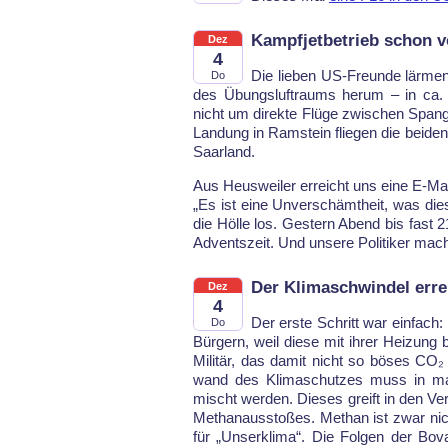
Kampfjetbetrieb schon v
Dez
4
Die lie­ben US-Freun­de lär­me
Do
des Übungs­luft­raums her­um – in ca. 
nicht um di­rek­te Flü­ge zwi­schen Span
Lan­dung in Ram­stein flie­gen die bei­de
Saar­land.
Aus Heus­wei­ler er­reicht uns ei­ne E-Mai
„Es ist ei­ne Un­ver­schämt­heit, was die­
die Höl­le los. Ges­tern Abend bis fast 
Ad­vents­zeit. Und un­se­re Po­li­ti­ker ma­
Der Klimaschwindel erre
Dez
4
Der ers­te Schritt war ein­fach
Do
Bürgern, weil die­se mit ih­rer Hei­zu
Mi­li­tär, das da­mit nicht so bö­ses CO
wand des Kli­ma­schut­zes muss in man­
mischt wer­den. Die­ses greift in den Ver
Me­than­aus­sto­ßes. Met­han ist zwar ni
für „Un­ser­kli­ma“. Die Fol­gen der Bo­v