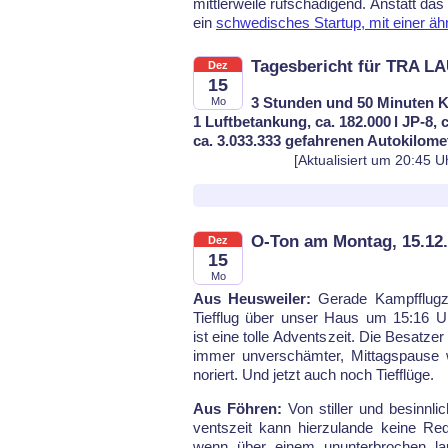
mitt­ler­wei­le ruf­schä­di­gend. An­statt 
ein
schwe­di­sches Star­tup, mit ei­ner ä
Tagesbericht für TRA L
Dez
15
3 Stunden und 50 Minuten K
Mo
1 Luftbetankung, ca. 182.000 l JP-8, 
ca. 3.033.333 gefahrenen Autokilome
[Aktualisiert um 20:45 U
O-Ton am Montag, 15.12
Dez
15
Mo
Aus Heusweiler:
Gera­de Kampf­flug­
Tief­flug über un­ser Haus um 15:16 U
ist ei­ne tol­le Ad­vents­zeit. Die Be­sat­ze
im­mer un­ver­schäm­ter, Mit­tags­pau­se 
no­riert. Und jetzt auch noch Tief­flü­ge.
Aus Föhren:
Von stil­ler und be­sinn­li
vent­s­zeit kann hier­zu­lan­de kei­ne Re­
wenn über ei­nem un­un­ter­bro­chen l