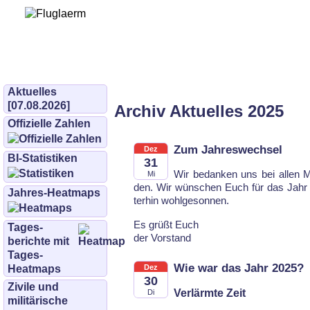
Bürgerinitiative 
und Umwe
bifluglaerm.de
–
bifluglärm
Aktuelles
[07.08.2026]
Archiv Aktuelles 2025
Offizielle Zahlen
Zum Jahreswechsel
Dez
BI-Statistiken
31
Wir be­dan­ken uns bei al­len Mi
Mi
den. Wir wün­schen Euch für das Jahr 2
Jahres-Heatmaps
ter­hin wohl­ge­son­nen.
Es grüßt Euch
Tages­
der Vor­stand
berichte mit
Tages-
Wie war das Jahr 2025?
Heatmaps
Dez
30
Zivile und
Verlärmte Zeit
Di
militärische