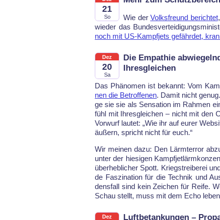
21
Wie der
Volks­freund be­rich­tet
So
wie­der das Bun­des­ver­tei­di­gungs­mi­ni
noch mit US-Kampf­jets ge­fähr­det, kra
Die Empathie abwiegelnd
Dez
20
Ihresgleichen
Sa
Das Phäno­men ist be­kannt: Vom Kampf­j
nen die Be­trof­fe­nen
. Da­mit nicht ge­nug.
ge sie sie als Sen­sa­ti­on im Rah­men ei­nes
fühl mit Ihres­glei­chen – nicht mit den Op
Vor­wurf lau­tet: „Wie ihr auf eu­rer Web­s
äu­ßern, spricht nicht für euch.“
Wir mei­nen da­zu: Den Lärm­ter­ror ab­z
un­ter der hie­si­gen Kampf­jet­lärm­kon­zen
über­heb­li­cher Spott. Kriegs­trei­be­rei un
de Fas­zi­na­ti­on für die Tech­nik und 
dens­fall sind kein Zei­chen für Rei­fe. We
Schau stellt, muss mit dem Echo le­ben
Luftbetankungen – Propa
Dez