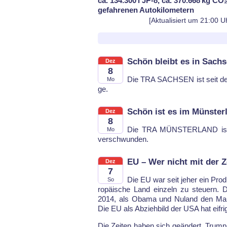
ca. 134.300 l JP-8, ca. 370.668 kg CO₂
gefahrenen Autokilometern
[Aktualisiert um 21:00 U
Schön bleibt es in Sach
Dez
8
Die TRA SACH­SEN ist seit dem 
Mo
ge.
Schön ist es im Münster
Dez
8
Die TRA MÜNS­TER­LAND ist he
Mo
ver­schwun­den.
EU – Wer nicht mit der Ze
Dez
7
Die EU war seit je­her ein Pro­d
So
ropäi­sche Land ein­zeln zu steu­ern. Di
2014, als Oba­ma und Nu­land den Mai­da
Die EU als Ab­zieh­bild der USA hat eif­ri
Die Zei­ten ha­ben sich ge­än­dert. Trump 