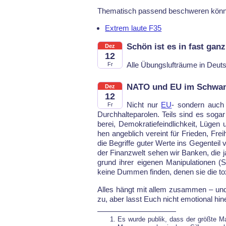
The­ma­tisch pas­send be­schwe­ren könn
Extrem laute F35
Schön ist es in fast gan
Dez
12
Al­le Übungs­luft­räu­me in Deu
Fr
NATO und EU im Schwan
Dez
12
Nicht nur
EU
- son­dern auch N
Fr
Durch­hal­te­pa­ro­len. Teils sind es so­g
be­rei, De­mo­kra­tie­feind­lich­keit, Lü­gen
hen an­geb­lich ver­eint für Frie­den, Frei
die Be­grif­fe gu­ter Wer­te ins Ge­gen­teil
der Fi­nanz­welt se­hen wir Ban­ken, die ja
grund ih­rer ei­ge­nen Ma­ni­pu­la­tio­nen
kei­ne Dum­men fin­den, de­nen sie die to­
Al­les hängt mit al­lem zu­sam­men – un
zu, aber lasst Euch nicht emo­tio­nal hin­e
Es wur­de pu­blik, dass der größ­te Ma­ni