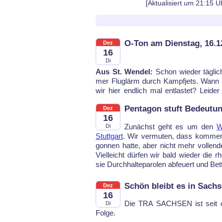
[Aktualisiert um 21:15 U
O-Ton am Dienstag, 16.1
Dez
16
Di
Aus St. Wendel:
Schon wie­der täg­lich
kei­ner­lei Rück­mel­dung von der La
mer Flug­lärm durch Kampf­jets. Wann 
wir hier end­lich mal ent­las­tet? Lei­d
Pentagon stuft Bedeutun
Dez
16
Zu­nächst geht es um den
W
Di
Stutt­gart
. Wir ver­mu­ten, dass kom­men 
gon­nen hat­te, aber nicht mehr vol­len
Vi­el­leicht dür­fen wir bald wie­der die r
sie Durch­hal­te­pa­ro­len ab­feu­ert und Bet­
Schön bleibt es in Sach
Dez
16
Die TRA SACH­SEN ist seit de
Di
Fol­ge.