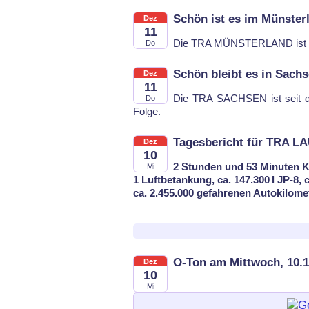
Schön ist es im Münster
Dez
11
Die TRA MÜNS­TER­LAND ist heu
Do
Schön bleibt es in Sach
Dez
11
Die TRA SACH­SEN ist seit de
Do
Fol­ge.
Tagesbericht für TRA L
Dez
10
2 Stunden und 53 Minuten K
Mi
1 Luftbetankung, ca. 147.300 l JP-8, 
ca. 2.455.000 gefahrenen Autokilome
O-Ton am Mittwoch, 10.1
Dez
10
Mi