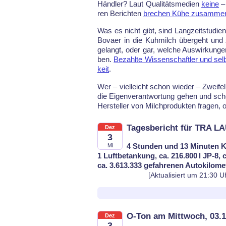
Händ­ler? Laut Qua­li­täts­me­di­en
kei­ne
– 
ren Be­rich­ten
bre­chen Kü­he zu­sam­me
Was es nicht gibt, sind Lang­zeit­stu­di­
Bo­va­er in die Kuh­milch über­geht und 
ge­langt, oder gar, wel­che Aus­wir­kun­g
ben.
Be­zahl­te Wis­sen­schaft­ler und selb
keit
.
Wer – viel­leicht schon wie­der – Zwei­fel
die Ei­gen­ver­ant­wor­tung ge­hen und s
Her­stel­ler von Milch­pro­duk­ten fra­gen, 
Tagesbericht für TRA L
Dez
3
4 Stunden und 13 Minuten K
Mi
1 Luftbetankung, ca. 216.800 l JP-8, 
ca. 3.613.333 gefahrenen Autokilome
[Aktualisiert um 21:30 U
O-Ton am Mittwoch, 03.1
Dez
3