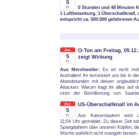
5
0 Stunden und 48 Minuten K
Fr
1 Luftbetankung, 1 Überschallknall, c
entspricht ca. 500.000 gefahrenen A
O-Ton am Freitag, 05.12
Dez
5
zeigt Wirkung
Fr
Aus Merchweiler:
Es ist nicht me
Rhein­land-Pfalz aus? Ich pro­te
Aus­hal­ten! Ihr ter­ro­ri­siert uns bis in di
drück­lich ge­gen die­se un­glaub­lich lau­t
Abend­stun­den mit die­sen un­glaub­lich
be­schal­lung und die da­mit ein­her­ge­he
At­ta­cken. Wa­rum tragt ihr al­les auf
cken der Be­völ­ke­rung von Saar­l
US-Überschallknall im A
Dez
5
Aus Kai­sers­lau­tern wird 
Fr
11:54 Uhr ge­mel­det. Zu die­ser Zeit to
Spang­dah­lem über un­se­ren Köp­fen, die 
Wo­che wahr­lich nicht man­geln las­sen.