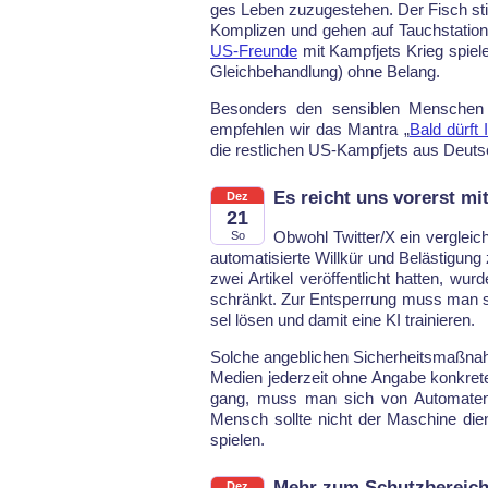
ges Le­ben zu­zu­ge­ste­hen. Der Fisch st
Kom­pli­zen und ge­hen auf Tauch­sta­ti­o
US-Freun­de
mit Kampf­jets Krieg spie­l
Gleich­be­hand­lung) oh­ne Be­lang.
Be­son­ders den sen­si­blen Men­schen 
emp­feh­len wir das Man­tra „
Bald dürft 
die rest­li­chen US-Kampf­jets aus Deutsc
Es reicht uns vorerst mit
Dez
21
Ob­wohl Twit­ter/X ein ver­gleic
So
au­to­ma­ti­sier­te Will­kür und Be­lästi­gu
zwei Ar­ti­kel ver­öf­fent­licht hat­ten, w
schränkt. Zur Ent­sper­rung muss man sym
sel lö­sen und da­mit ei­ne KI trai­nie­ren.
Sol­che an­geb­li­chen Si­cher­heits­maß­
Me­di­en je­der­zeit oh­ne An­ga­be kon­kr
gang, muss man sich von Au­to­ma­ten 
Mensch soll­te nicht der Ma­schi­ne die­
spie­len.
Mehr zum Schutzbereich
Dez