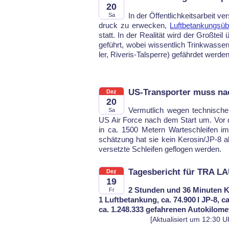
20
In der Öffent­lich­keits­ar­beit 
Sa
druck zu er­we­cken,
Luft­be­tan­kungs
statt. In der Rea­li­tät wird der Groß­teil
ge­führt, wo­bei wis­sent­lich Trink­was­ser
ler, Ri­ve­ris-Tal­sper­re) ge­fähr­det wer­den
US-Transporter muss na
Dez
20
Ver­mut­lich we­gen tech­ni­sch
Sa
US Air For­ce nach dem Start um. Vor de
in ca. 1500 Me­tern War­te­schlei­fen i
schät­zung hat sie kein Ke­ro­sin/JP-8 ab
ver­setz­te Schlei­fen ge­flo­gen wer­den.
Tagesbericht für TRA LA
Dez
19
2 Stunden und 36 Minuten K
Fr
1 Luftbetankung, ca. 74.900 l JP-8, c
ca. 1.248.333 gefahrenen Autokilome
[Aktualisiert um 12:30 U