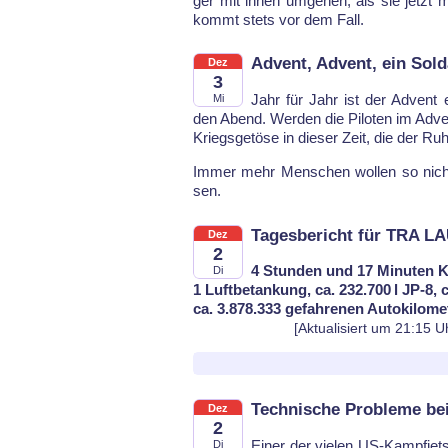
ger mit ih­nen um­ge­hen, als sie jetzt 
kommt stets vor dem Fall.
Advent, Advent, ein Sol
Dez
3
Jahr für Jahr ist der Ad­vent e
Mi
den Abend. Wer­den die Pi­lo­ten im Ad­ven
Kriegs­ge­tö­se in die­ser Zeit, die der R
Im­mer mehr Men­schen wol­len so nicht 
sen.
Tagesbericht für TRA LA
Dez
2
4 Stunden und 17 Minuten K
Di
1 Luftbetankung, ca. 232.700 l JP-8, 
ca. 3.878.333 gefahrenen Autokilome
[Aktualisiert um 21:15 U
Technische Probleme be
Dez
2
Ei­ner der vie­len US-Kampf­jets
Di