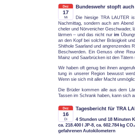
Bundeswehr stopft auch 
Dez
17
Die hie­si­ge TRA LAU­TER ist
Mi
Nach­mit­tag, son­dern auch am Abend be­
che­ler und Nör­ve­ni­cher Ge­schwa­der,
lär­men – und das nicht nur
im
Übungs­
an den Kopf bei sol­cher Brä­sig­keit und R
Shi­tho­le Saar­land und an­gren­zen­des 
Be­schwer­den. Ein Ge­nuss oh­ne Reue, 
Mainz und Saar­brü­cken ist den Tätern s
Wir ha­ben oft ge­nug bei ih­nen an­ge­ru
tung in un­se­rer Re­gi­on be­wusst wer­d
Wenn sie sich mit al­ler Macht un­mög­lic
Die Brüder kom­men al­le aus dem Lärm­
Tas­sen im Schrank ha­ben, kann sich 
Tagesbericht für TRA LA
Dez
16
4 Stunden und 18 Minuten K
Di
ca. 218.400 l JP-8, ca. 602.784 kg CO₂
gefahrenen Autokilometern