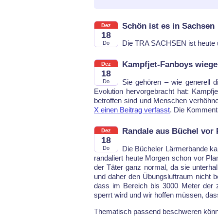
Schön ist es in Sachsen
Dez
18
Die TRA SACH­SEN ist heu­te un
Do
Kampfjet-Fanboys wiegel
Dez
18
Sie gehören – wie ge­ne­rell die
Do
Evo­lu­ti­on her­vor­ge­bracht hat: Kamp
be­trof­fen sind und Men­schen ver­höh­ne
X einen Bei­trag ver­fasst
. Die Kom­men­ta­
Randale aus Büchel vor
Dez
18
Die Bü­che­ler Lärmer­ban­de k
Do
ran­da­liert heu­te Mor­gen schon vor Pla
der Tä­ter ganz nor­mal, da sie un­ter­ha
und da­her den Übungs­luftraum nicht b
dass im Be­reich bis 3000 Me­ter der zi­
sperrt wird und wir hof­fen müs­sen, dass e
The­ma­tisch pas­send be­schwe­ren könn