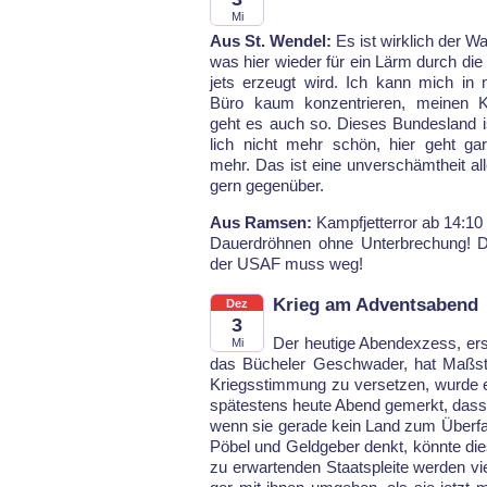
Mi
Aus St. Wendel:
Es ist wirk­lich der Wa
was hier wie­der für ein Lärm durch di
jets er­zeugt wird. Ich kann mich in 
Bü­ro kaum kon­zen­trie­ren, mei­nen Ko
geht es auch so. Die­ses Bun­des­land i
lich nicht mehr schön, hier geht gar
mehr. Das ist ei­ne un­ver­schämt­heit al­
gern ge­gen­über.
Aus Ramsen:
Kampf­jet­ter­ror ab 14:10
Dau­er­dröh­nen oh­ne Un­ter­bre­chung!
der USAF muss weg!
Krieg am Adventsabend
Dez
3
Der heu­ti­ge Abend­ex­zess, e
Mi
das Bü­che­ler Ge­schwa­der, hat Maß­stä
Kriegs­stim­mung zu ver­set­zen, wur­de 
spä­tes­tens heu­te Abend ge­merkt, dass
wenn sie ge­ra­de kein Land zum Über­fal
Pö­bel und Geld­ge­ber denkt, könn­te di
zu er­war­ten­den Staats­plei­te wer­den vi