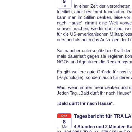
9
In ei­ner Zeit der ver­ord­ne­ten
Di
fried­lich, aber be­stimmt kund­zu­tun. D
kann man im Stil­len den­ken, lei­se vor 
nach Hau­se“ nimmt ei­ne Welt vor­weg,
schwer ma­chen, wie­der dort sind, wo si
für die US-ame­ri­ka­ni­schen Mi­li­tär­pi­lo
der­stand als auch das Auf­zei­gen der L
So man­cher un­ter­schätzt die Kraft der ö
mals dau­er­haft ge­gen sie re­gie­ren 
NGOs und Agen­tu­ren die Re­gie­rungs­nar­ra
Es gibt wei­te­re gu­te Grün­de für po­si­t
(Psy­cho­lo­gie), son­dern auch für de­ren 
Was, wenn im­mer mehr den­ken und sa­g
Je­den Tag. „Bald dürft Ihr nach Hau­se“ i
„
Bald dürft Ihr nach Hau­se
“.
Tagesbericht für TRA L
Dez
8
4 Stunden und 2 Minuten Ka
Mo