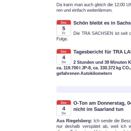
Da kann man auch gleich die 12:00 Uhr-G
ren und ein­fach wei­ter­lär­men.
Schön bleibt es in Sach
Dez
5
Die TRA SACH­SEN ist seit de
Fr
Fol­ge.
Tagesbericht für TRA L
Dez
4
2 Stunden und 39 Minuten K
Do
ca. 119.700 l JP-8, ca. 330.372 kg CO₂
gefahrenen Autokilometern
O-Ton am Donnerstag, 04.
Dez
4
nicht im Saarland tun
Do
Aus Riegelsberg:
Ich sen­de die Be­s
Staa­tes wis­sen und spü­ren kön­n
nur des­halb ver­sp­ätet ab, weil ich 
Re­gie­rung mit ih­ren Bür­gern tut. Mö­ge